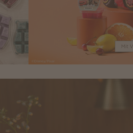
Mit V
©Disney/Pixar