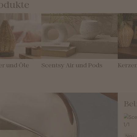
rodukte
er und Öle
Scentsy Air und Pods
Kerze
Bel
Neu