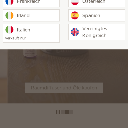
Frankreich
Österreich
Irland
Spanien
Vereinigtes
Italien
Königreich
Verkauft nur
Duftblumen kaufen