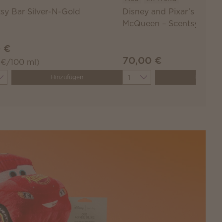
sy Bar Silver-N-Gold
Disney and Pixar’s Light
McQueen – Scentsy Bud
 €
70,00 €
1 €/100 ml)
ity
Quantity
Hinzufügen
Hinzufüg